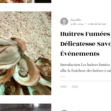
dussolflo
9 déc. 2024
2 min de lecture
Huîtres Fumées 
Délicatesse Sav
Événements
Introduction Les huîtres fumées s
allie la fraîcheur des huîtres à 
par...