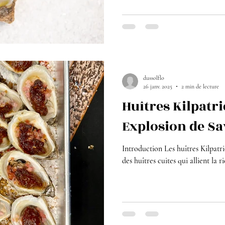
dussolflo
26 janv. 2025
2 min de lecture
Huîtres Kilpatri
Explosion de S
Introduction Les huîtres Kilpatri
des huîtres cuites qui allient la r