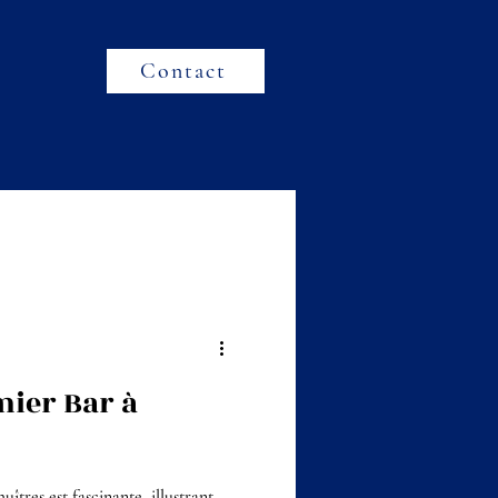
Contact
mier Bar à
uîtres est fascinante, illustrant