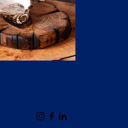
© 2023-2024 par Huître au carré
Vidéo @Tiphaine Roustang
Photos @Guillaume Gobain
Conception web @tonsylvain.com