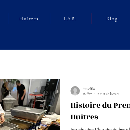
Huîtres
LAB.
Blog
dussolflo
18 févr.
2 min de lecture
Histoire du Pre
Huîtres
Introduction L’histoire du bar à h