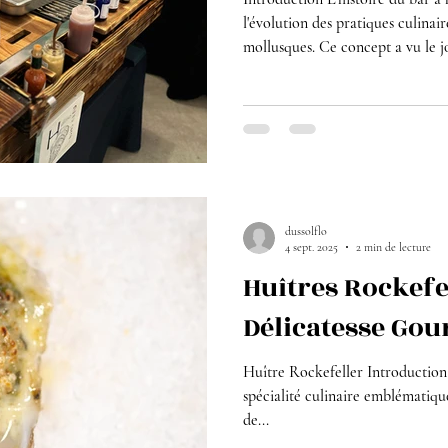
l'évolution des pratiques culinai
mollusques. Ce concept a vu le j
rôle clé dans la popularisation d
Les Origines Le premier bar à h
attribué à Antoine's , un restau
en 1840. Antoine Alciatore, le pr
premiers à offrir des huîtres fraî
dussolflo
4 sept. 2025
2 min de lecture
Huîtres Rockefel
Délicatesse Go
Huître Rockefeller Introduction
spécialité culinaire emblématique
de...