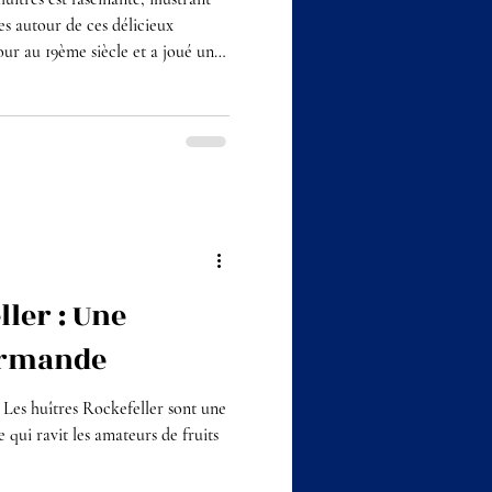
res autour de ces délicieux
our au 19ème siècle et a joué un
es huîtres comme mets raffinés.
uîtres moderne est souvent
rant de la Nouvelle-Orléans fondé
opriétaire, a été l’un des
che
ler : Une
urmande
 Les huîtres Rockefeller sont une
 qui ravit les amateurs de fruits