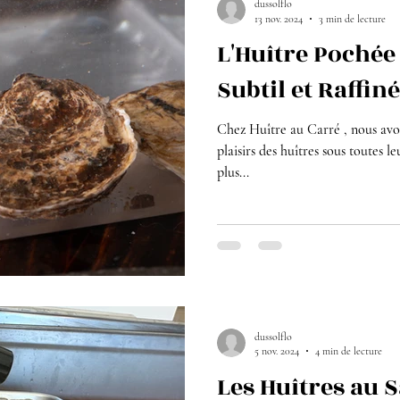
dussolflo
13 nov. 2024
3 min de lecture
L'Huître Pochée 
Subtil et Raffin
Chez Huître au Carré , nous avo
plaisirs des huîtres sous toutes l
plus...
dussolflo
5 nov. 2024
4 min de lecture
Les Huîtres au 